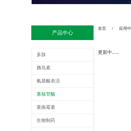
首页
/
应用
产品中心
更新中......
多肽
胰岛素
氨基酸表活
寡核苷酸
黄曲霉素
生物制药