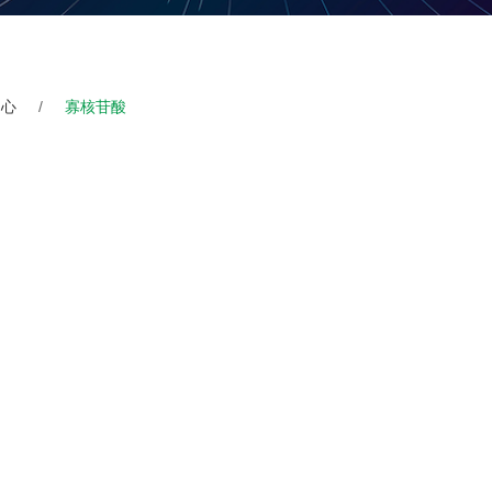
中心
/
寡核苷酸