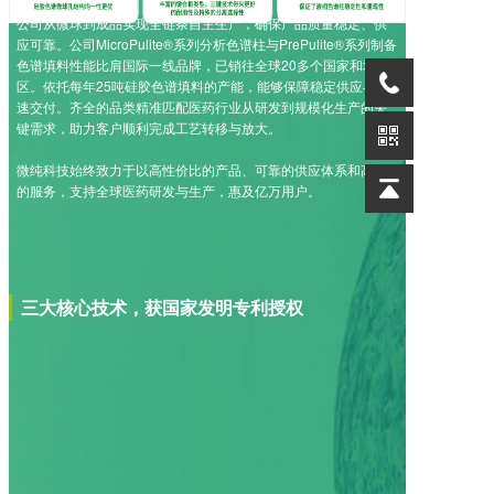
资讯中心
公司从微球到成品实现全链条自主生产，确保产品质量稳定、供
应可靠。公司MicroPulite®系列分析色谱柱与PrePulite®系列制备
色谱填料性能比肩国际一线品牌，已销往全球20多个国家和地
区。依托每年25吨硅胶色谱填料的产能，能够保障稳定供应与快
联系微纯
速交付。齐全的品类精准匹配医药行业从研发到规模化生产的关
键需求，助力客户顺利完成工艺转移与放大。
微纯科技始终致力于以高性价比的产品、可靠的供应体系和高效
的服务，支持全球医药研发与生产，惠及亿万用户。
三大核心技术，获国家发明专利授权