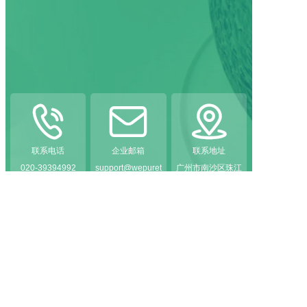



联系电话
企业邮箱
联系地址
020-39394992
support@wepuret
广州市南沙区珠江
ech.com
街南江2路6号7栋9
层.
版权所有：微纯生物科技（广州）有限公司
粤ICP备2022113050号-1
粤公网安备44011502001043号