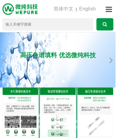
简体中文
English
|
首页
产品中心
高压色谱填料 优选微纯科技
服务支持
下载中心
关于微纯科技
线上商铺
微纯科技在色谱领域拥有20年以上深厚经验，掌握领先的高压色
谱填料技术，产品线完整覆盖从分析到工业制备的全流程，为全
球医药企业提供从研发、临床到工业制备的分析检测及纯化解决
方案。