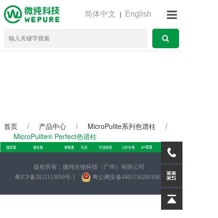
简体中文
English
|
首页
产品中心
服务支持
首页
/
产品中心
/
MicroPulite系列色谱柱
/
MicroPulite® Perfect色谱柱
下载中心
MicroPulite® Perfect色谱柱
Perfect系列色谱柱适用于极性化合物的分析，在反相或者HILIC条
版权所有：微纯生物科技（广州）有限公司
件下保留和分离极性分析物，并微纯特有的封端技术，使化合物
粤ICP备2022113050号-1
粤公网安备44011502001043号
线上商铺
的峰形更优异。Diol可用于反相与亲水作用模式，也可作正相硅
胶柱使用。HILIC适用于亲水作用模式分离极性化合物，也可以作
为正相硅胶柱使用。T3在反相上加强了极性化合物的保留，从而